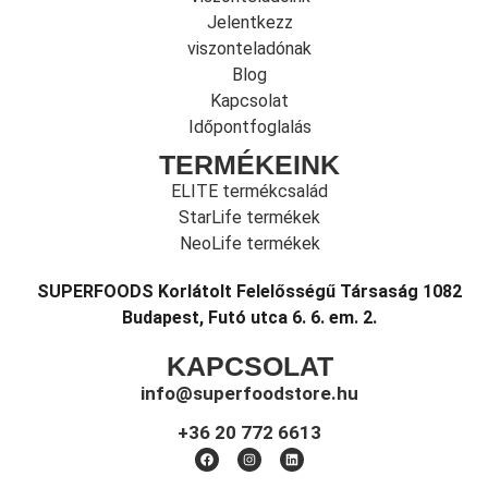
Jelentkezz
viszonteladónak
Blog
Kapcsolat
Időpontfoglalás
TERMÉKEINK
ELITE termékcsalád
StarLife termékek
NeoLife termékek
SUPERFOODS Korlátolt Felelősségű Társaság 1082
Budapest, Futó utca 6. 6. em. 2.
KAPCSOLAT
info@superfoodstore.hu
+36 20 772 6613