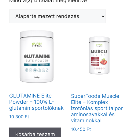
Mind a(z) 4 találat megjelenítve
GLUTAMINE Elite
SuperFoods Muscle
Powder – 100% L-
Elite – Komplex
glutamin sportolóknak
izotóniás sportitalpor
aminosavakkal és
10.300
Ft
vitaminokkal
10.450
Ft
Kosárba teszem