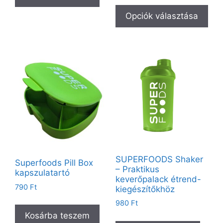
Opciók választása
SUPERFOODS Shaker
Superfoods Pill Box
– Praktikus
kapszulatartó
keverőpalack étrend-
790
Ft
kiegészítőkhöz
980
Ft
Kosárba teszem