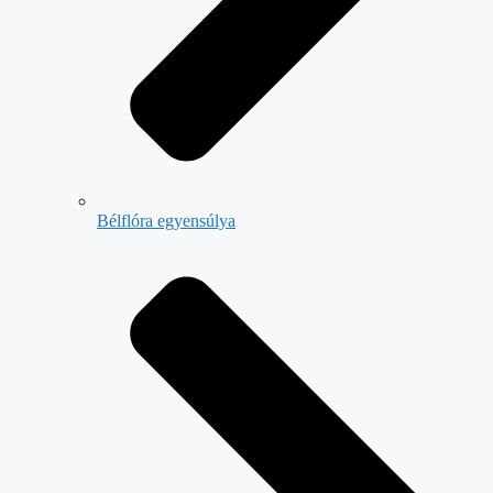
Bélflóra egyensúlya