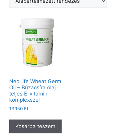
NeoLife Wheat Germ
Oil – Búzacsíra olaj
teljes E-vitamin
komplexszel
13.150
Ft
Kosárba teszem