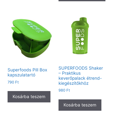
SUPERFOODS Shaker
Superfoods Pill Box
– Praktikus
kapszulatartó
keverőpalack étrend-
790
Ft
kiegészítőkhöz
980
Ft
Kosárba teszem
Kosárba teszem