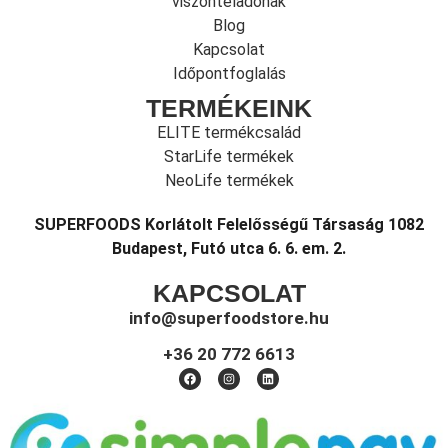
viszonteladónak
Blog
Kapcsolat
Időpontfoglalás
TERMÉKEINK
ELITE termékcsalád
StarLife termékek
NeoLife termékek
SUPERFOODS Korlátolt Felelősségű Társaság 1082
Budapest, Futó utca 6. 6. em. 2.
KAPCSOLAT
info@superfoodstore.hu
+36 20 772 6613