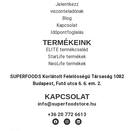
Jelentkezz
viszonteladónak
Blog
Kapcsolat
Időpontfoglalás
TERMÉKEINK
ELITE termékcsalád
StarLife termékek
NeoLife termékek
SUPERFOODS Korlátolt Felelősségű Társaság 1082
Budapest, Futó utca 6. 6. em. 2.
KAPCSOLAT
info@superfoodstore.hu
+36 20 772 6613