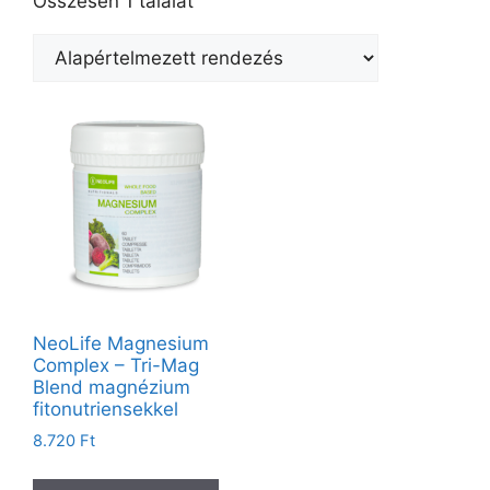
Összesen 1 találat
NeoLife Magnesium
Complex – Tri-Mag
Blend magnézium
fitonutriensekkel
8.720
Ft