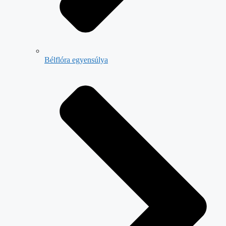
Bélflóra egyensúlya