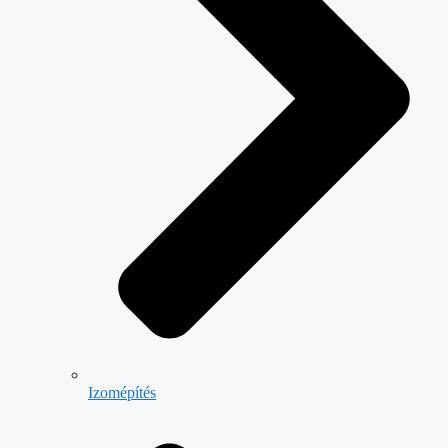
Izomépítés