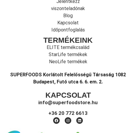
Jelentkezz
viszonteladónak
Blog
Kapcsolat
Időpontfoglalás
TERMÉKEINK
ELITE termékcsalád
StarLife termékek
NeoLife termékek
SUPERFOODS Korlátolt Felelősségű Társaság 1082
Budapest, Futó utca 6. 6. em. 2.
KAPCSOLAT
info@superfoodstore.hu
+36 20 772 6613