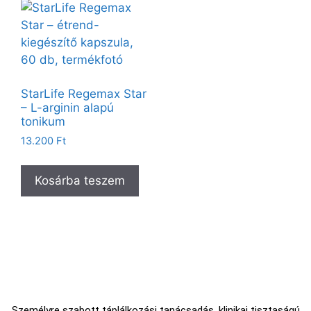
StarLife Regemax Star
– L-arginin alapú
tonikum
13.200
Ft
Kosárba teszem
Személyre szabott táplálkozási tanácsadás, klinikai tisztaságú