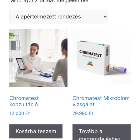
Mind a(z) 2 találat megjelenítve
Chromatest
Chromatest Mikrobiom
konzultáció
vizsgálat
12.000
Ft
79.990
Ft
Kosárba teszem
Tovább a
megrendeléshez