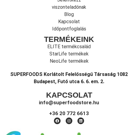
viszonteladónak
Blog
Kapcsolat
Időpontfoglalás
TERMÉKEINK
ELITE termékcsalád
StarLife termékek
NeoLife termékek
SUPERFOODS Korlátolt Felelősségű Társaság 1082
Budapest, Futó utca 6. 6. em. 2.
KAPCSOLAT
info@superfoodstore.hu
+36 20 772 6613