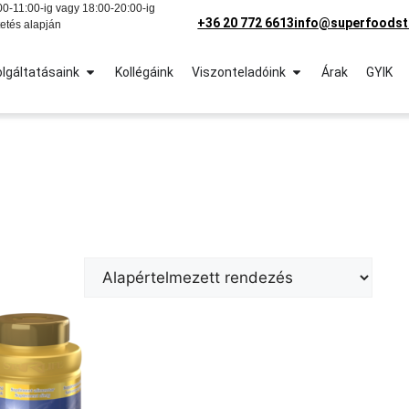
0-11:00-ig vagy 18:00-20:00-ig
+36 20 772 6613
info@superfoodst
etés alapján
lgáltatásaink
Kollégáink
Viszonteladóink
Árak
GYIK