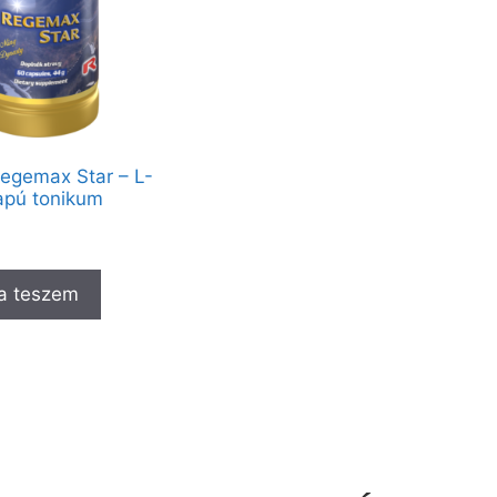
Regemax Star – L-
lapú tonikum
a teszem