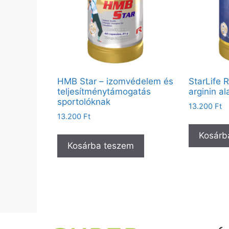
HMB Star – izomvédelem és
StarLife 
teljesítménytámogatás
arginin a
sportolóknak
13.200
Ft
13.200
Ft
Kosárb
Kosárba teszem