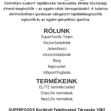
Személyre szabott táplálkozási tanácsadás, klinikai tisztaságú
étrend-kiegészítők – az egyéni célok támogatásáért. A tudatos
életmódváltást gondosan válogatott táplálékkiegészítők
egészítik ki, az egyéni igényekhez igazítva.
RÓLUNK
Superfoods Team
Viszonteladóink
Jelentkezz
viszonteladónak
Blog
Kapcsolat
Időpontfoglalás
TERMÉKEINK
ELITE termékcsalád
StarLife termékek
NeoLife termékek
SUPERFOODS Korlátolt Felelősségű Társaság 1082